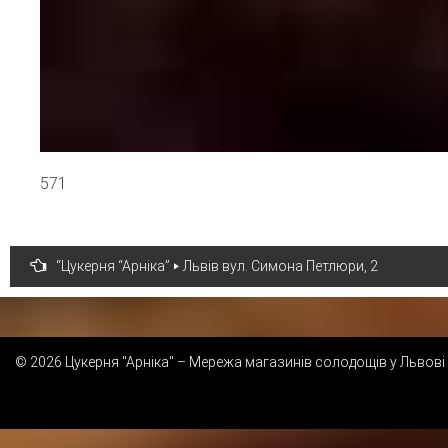
571
Навігація
“Цукерня “Арніка” ‣ Львів вул. Симона Петлюри, 2
записів
© 2026 Цукерня "Арніка" – Мережа магазинів солодощів у Львові 