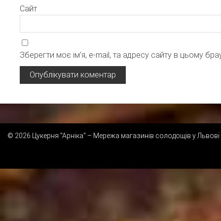
Сайт
Зберегти моє ім'я, e-mail, та адресу сайту в цьому бр
© 2026 Цукерня "Арніка" – Мережа магазинів солодощів у Львові 