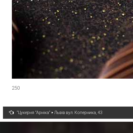
250
Навігація
“Цукерня “Арніка” ‣ Львів вул. Коперника, 43
записів