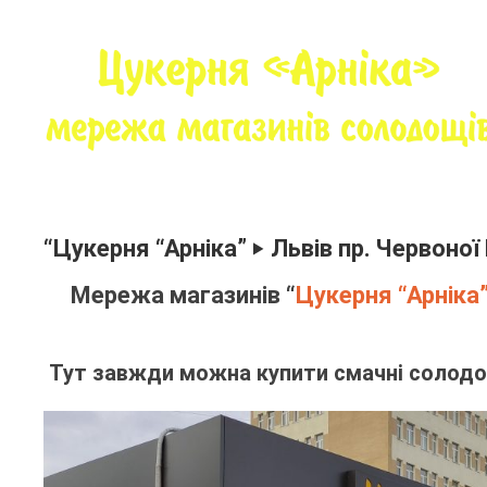
Skip
to
content
Позначка:
пр. Червоної Калини 68
солодощів – Цукерня “Арніка”
“Цукерня “Арніка” ‣ Львів пр. Червоної
Мережа магазинів “
Цукерня “Арніка
Тут завжди можна купити смачні солодощ