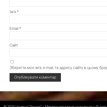
Ім'я
*
Email
*
Сайт
Зберегти моє ім'я, e-mail, та адресу сайту в цьому бр
© 2026 Цукерня "Арніка" – Мережа магазинів солодощів у Львові 