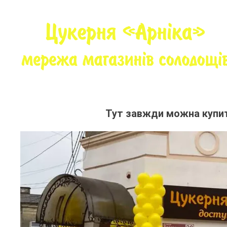
Skip
to
content
“Цукерня “Арніка” ‣ Стрий вул. Тор
Мережа магазині
Тут завжди можна купит